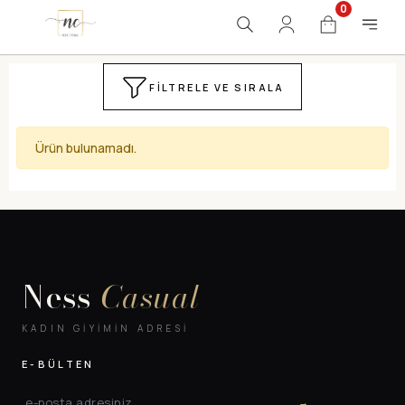
0
FILTRELE VE SIRALA
Ürün bulunamadı.
Ness
Casual
KADIN GIYIMIN ADRESI
E-BÜLTEN
→