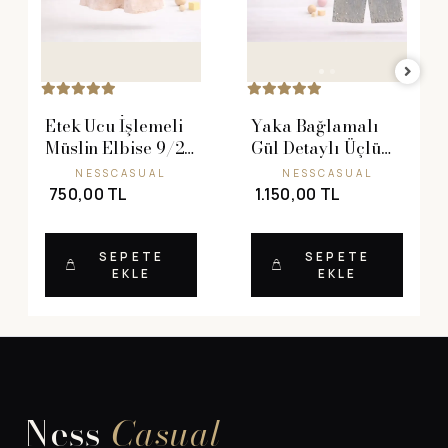
Etek Ucu İşlemeli
Yaka Bağlamalı
Müslin Elbise 9/24
Gül Detaylı Üçlü
Ay
Takım 2/5 Yaş
NESSCASUAL
NESSCASUAL
750,00 TL
1.150,00 TL
SEPETE
SEPETE
EKLE
EKLE
Ness
Casual