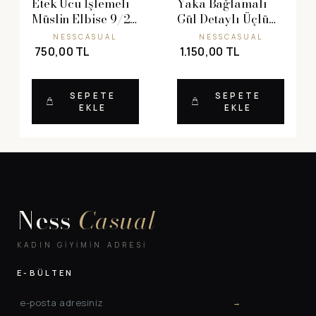
Etek Ucu İşlemeli
Yaka Bağlamalı
Müslin Elbise 9/24
Gül Detaylı Üçlü
Ay
Takım 2/5 Yaş
NESSCASUAL
NESSCASUAL
750,00 TL
1.150,00 TL
SEPETE
SEPETE
EKLE
EKLE
Ness
Casual
KADIN GIYIMIN ADRESI
E-BÜLTEN
→