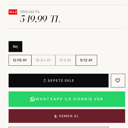
950,00 TL
%42
549,99 TL
Bej
12/18 AY
18/24 AY
6/9 AY
9/12 AY
SEPETE EKLE
WHATSAPP İLE SİPARİŞ VER
HEMEN AL