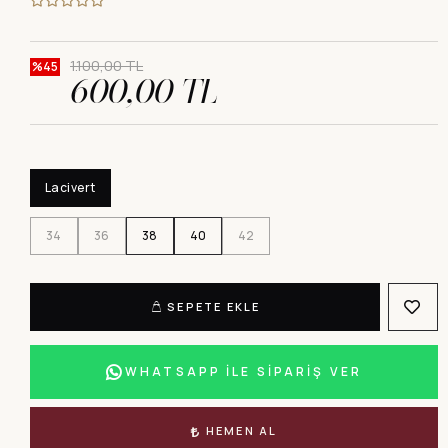
1.100,00 TL
%45
600,00 TL
Lacivert
34
36
38
40
42
SEPETE EKLE
WHATSAPP İLE SİPARİŞ VER
HEMEN AL