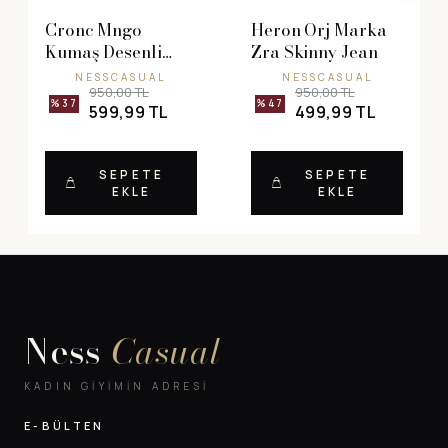
Cronc Mngo
Heron Orj Marka
Kumaş Desenli
Zra Skinny Jean
Elbise
NESSCASUAL
NESSCASUAL
950,00 TL
950,00 TL
%37
%47
599,99 TL
499,99 TL
SEPETE
SEPETE
EKLE
EKLE
Ness
Casual
KADIN GIYIMIN ADRESI
E-BÜLTEN