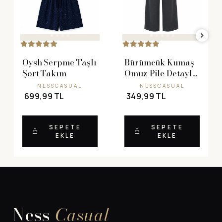
Oysh Serpme Taşlı
Bürümcük Kumaş
Şort Takım
Omuz Pile Detaylı
Takım
NESSCASUAL
NESSCASUAL
699,99 TL
349,99 TL
SEPETE
SEPETE
EKLE
EKLE
Ness
Casual