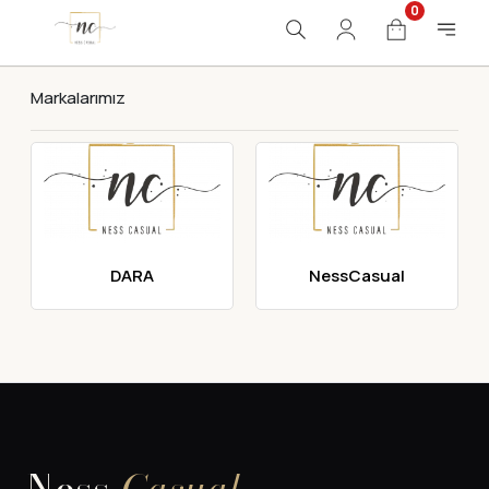
0
Markalarımız
DARA
NessCasual