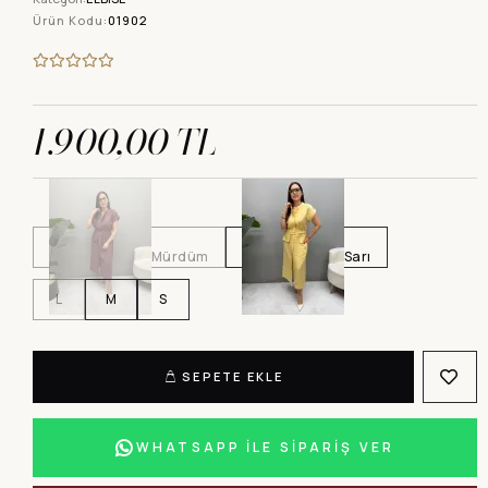
Ürün Kodu:
01902
1.900,00 TL
Mürdüm
Sarı
L
M
S
SEPETE EKLE
WHATSAPP İLE SİPARİŞ VER