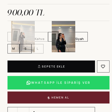
900,00 TL
Kahve
Siyah
M
S
L
SEPETE EKLE
WHATSAPP İLE SİPARİŞ VER
HEMEN AL