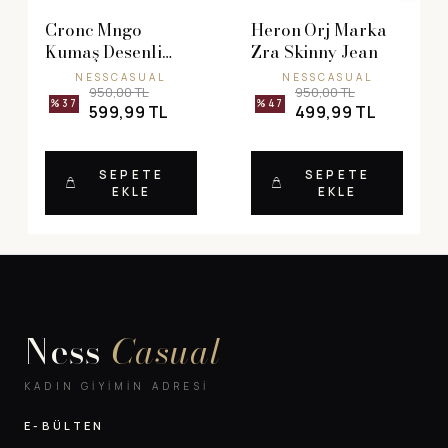
Cronc Mngo
Heron Orj Marka
Kumaş Desenli
Zra Skinny Jean
Elbise
NESSCASUAL
NESSCASUAL
950,00 TL
950,00 TL
%37
%47
599,99 TL
499,99 TL
SEPETE
SEPETE
EKLE
EKLE
Ness
Casual
KADIN GIYIMIN ADRESI
E-BÜLTEN