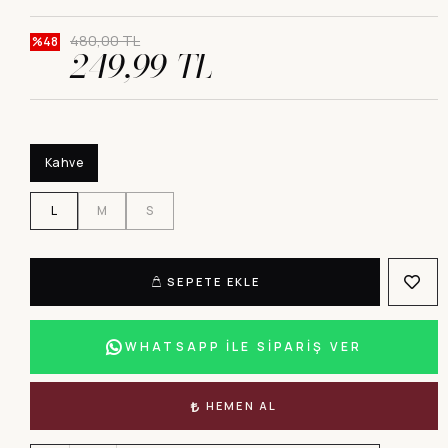
480,00 TL
%48
249,99 TL
Kahve
L
M
S
SEPETE EKLE
WHATSAPP İLE SİPARİŞ VER
HEMEN AL