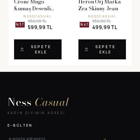
Cronc Mngo
Heron Orj Marka
Kumaş Desenli
Zra Skinny Jean
Elbise
NESSCASUAL
NESSCASUAL
950,00 TL
950,00 TL
%37
%47
599,99 TL
499,99 TL
SEPETE
SEPETE
EKLE
EKLE
Ness
Casual
KADIN GIYIMIN ADRESI
E-BÜLTEN
→