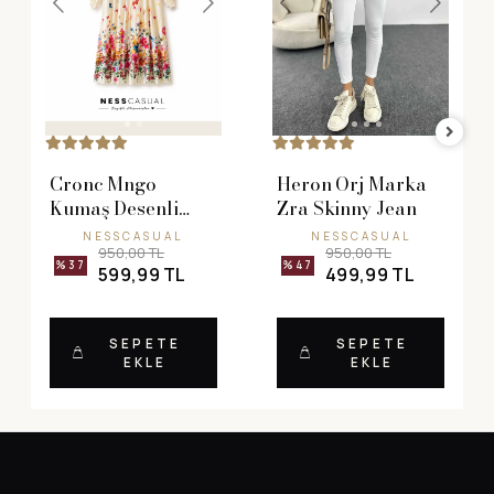
Cronc Mngo
Heron Orj Marka
Kumaş Desenli
Zra Skinny Jean
Elbise
NESSCASUAL
NESSCASUAL
950,00 TL
950,00 TL
%37
%47
599,99 TL
499,99 TL
SEPETE
SEPETE
EKLE
EKLE